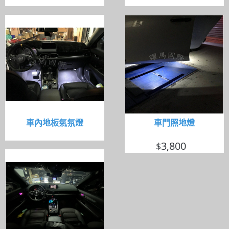
車內地板氣氛燈
車門照地燈
3,800
$