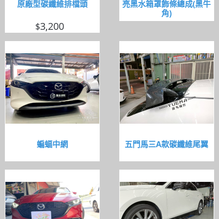
原廠型碳纖維排檔頭
亮黑水箱罩飾條總成(黑牛
角)
3,200
$
蝙蝠中網
五門馬三A款碳纖維尾翼