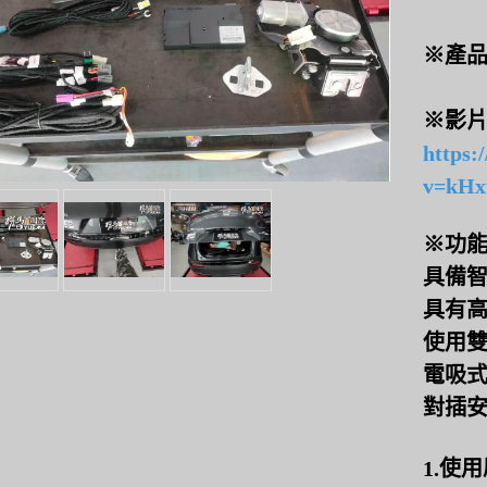
※產
※影
https:
v=kHx
※功
具備
具有
使用
電吸
對插
1.使