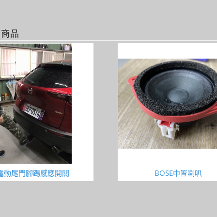
關商品
電動尾門腳踢感應開關
BOSE中置喇叭