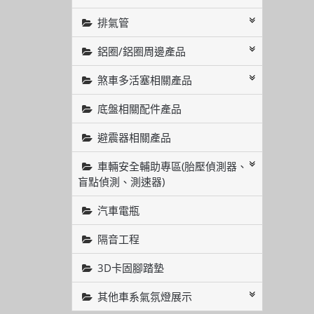
排氣管
鋁圈/鋁圈周邊產品
煞車多活塞相關產品
底盤相關配件產品
避震器相關產品
車輛安全輔助專區(胎壓偵測器、
盲點偵測、測速器)
汽車電瓶
隔音工程
3D卡固腳踏墊
其他車系氣氛燈展示