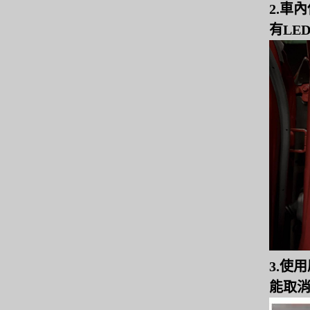
2.車
有LE
3.使
能取