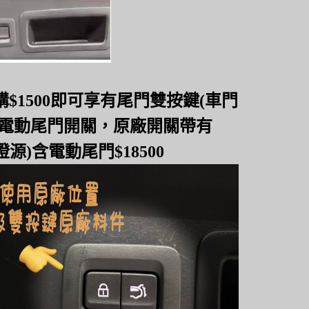
購$1500即可享有尾門雙按鍵(車門
/電動尾門開關，
原廠開關帶有
燈源
)含電動尾門$18500