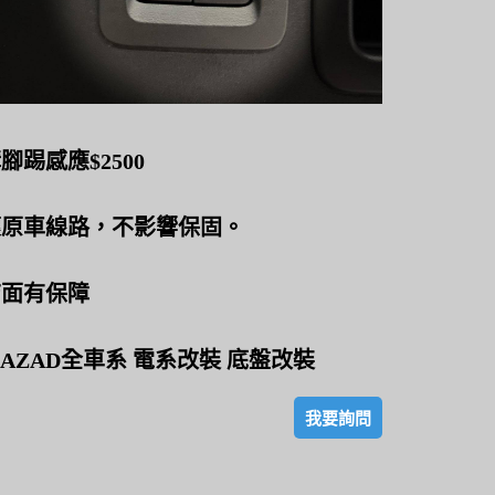
腳踢感應$2500
壞原車線路，不影響保固。
店面有保障
AZAD全車系 電系改裝 底盤改裝
我要詢問