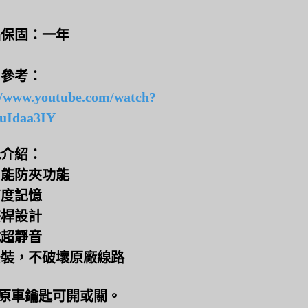
品保固：一年
片參考：
//www.youtube.com/watch?
uIdaa3IY
能介紹：
智能防夾功能
高度記憶
雙桿設計
式超靜音
安裝，不破壞原廠線路
用原車鑰匙可開或關。