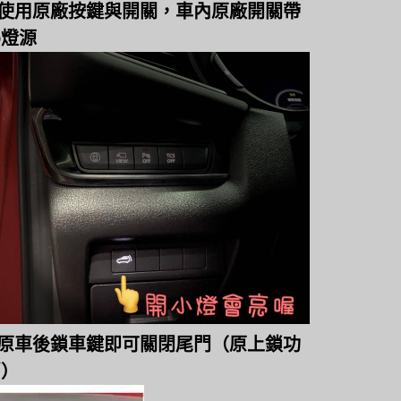
內使用原廠按鍵與開關，車內原廠開關帶
D燈源
用原車後鎖車鍵即可關閉尾門（原上鎖功
消）