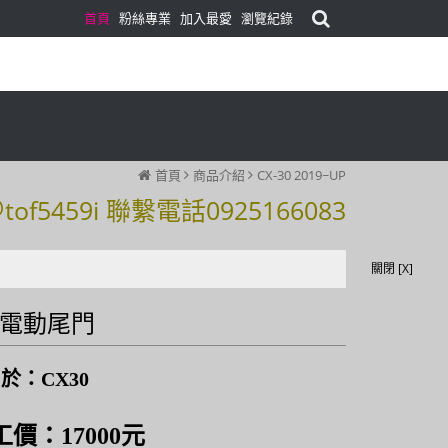
首頁
粉絲專業
加入最愛
瀏覽紀錄
首頁
商品介紹
CX-30 2019~UP
59i 聯繫電話0925166083
59i 聯繫電話0925166083
關閉 [X]
0電動尾門
於：CX30
價：17000元