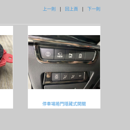
上一則
|
回上頁
|
下一則
停車場捲門隱藏式開關