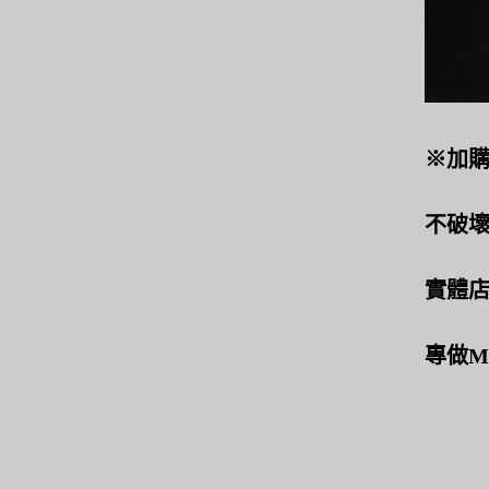
※加購
不破
實體
專做M