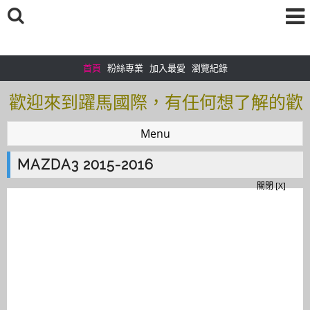
首頁
粉絲專業
加入最愛
瀏覽紀錄
歡迎來到躍馬國際，有任何想了解的歡
迎加入＠官方帳號：＠tof5459i 聯繫電
Menu
話0925166083
MAZDA3 2015-2016
歡迎來到躍馬國際，有任何想了解的歡
關閉 [X]
迎加入＠官方帳號：＠tof5459i 聯繫電
話0925166083