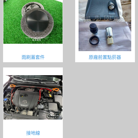
雨刷蓋套件
原廠前置點菸器
接地線