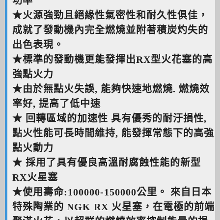
功率
★火源強勁且絕緣性氣密性和耐久性俱佳，
成就了發動機內完全燃燒並附著積炭灼失的
出色表現。
★標準的發動機更能發揮出RX型火花塞的高
強點火力
★由於無點火失誤, 能夠快速地燃燒. 燃燒效
率好, 提高了低中速
★ 回轉區域的加速性 具有優秀的耐汙損性,
點火性能可長時間維持, 能發揮常態下的高強
點火動力
★ 採用了具有優良高溫耐腐蝕性能的新型
RX火星塞
★使用壽命:100000-150000公里。 來自日本
特殊陶業的 NGK RX 火星塞，在電極的前端