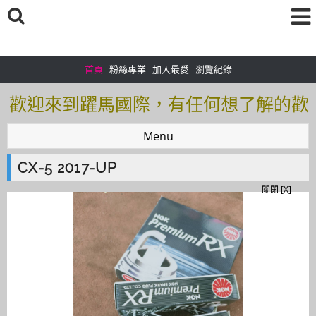
首頁
粉絲專業
加入最愛
瀏覽紀錄
歡迎來到躍馬國際，有任何想了解的歡
迎加入＠官方帳號：＠tof5459i 聯繫電
Menu
話0925166083
CX-5 2017-UP
歡迎來到躍馬國際，有任何想了解的歡
關閉 [X]
迎加入＠官方帳號：＠tof5459i 聯繫電
話0925166083