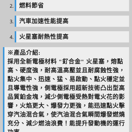
燃料節省
汽車加速性能提高
火星塞耐熱性提高
※產品介紹:
採用全新電極材料 "釕合金" 火星塞，熔點
高、硬度強，耐高溫高壓並且耐腐蝕性強，
點火集中、迅速、猛、易啟動、點火穩定並
且導電性強，側電極採用超新技術凸出型高
品質鉑金塊，減少側電極受熱對電火花的影
響，火焰更大、爆發力更強，能迅速點火擊
穿汽油混合氣，使汽油混合氣瞬間爆發燃燒
充分、減少燃油浪費！能提升發動機的運行