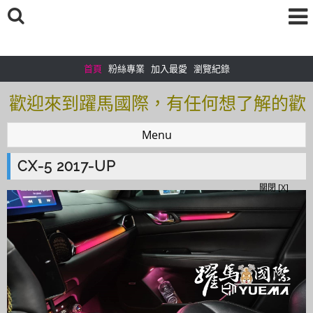
首頁
粉絲專業
加入最愛
瀏覽紀錄
歡迎來到躍馬國際，有任何想了解的歡
迎加入＠官方帳號：＠tof5459i 聯繫電
Menu
話0925166083
CX-5 2017-UP
歡迎來到躍馬國際，有任何想了解的歡
關閉 [X]
迎加入＠官方帳號：＠tof5459i 聯繫電
話0925166083