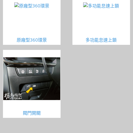
原廠型360環景
多功能怠速上鎖
閥門開關