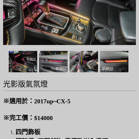
光影版氣氛燈
※適用於：2017up~CX-5
※完工價：$14000
四門飾板