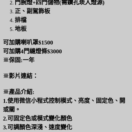
門腕燈+四門儲物(
需鑽孔崁入燈源
)
正、副駕飾板
排檔
地板
​可加購喇叭罩$1500
可加購4門縫燈條$3000
※保固:一年
※影片連結：
※產品介紹:
1.使用微信小程式控制模式、亮度、固定色、開
或關。
2.可固定色或模式變化顏色
3.可調顏色深淺、速度變化