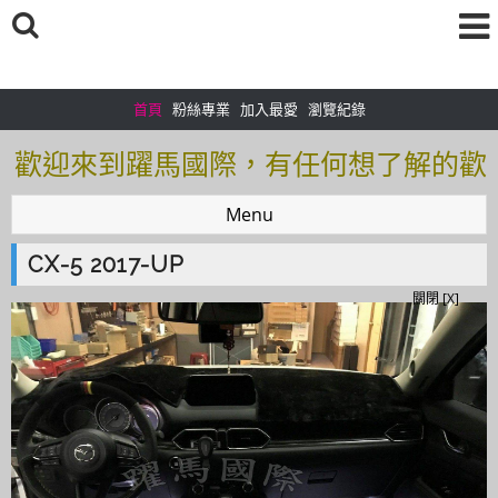
首頁
粉絲專業
加入最愛
瀏覽紀錄
歡迎來到躍馬國際，有任何想了解的歡
迎加入＠官方帳號：＠tof5459i 聯繫電
Menu
話0925166083
CX-5 2017-UP
歡迎來到躍馬國際，有任何想了解的歡
關閉 [X]
迎加入＠官方帳號：＠tof5459i 聯繫電
話0925166083