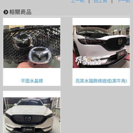
上一則
|
回上頁
|
下一則
相關商品
平面水晶標
亮黑水箱飾條總成(黑牛角)