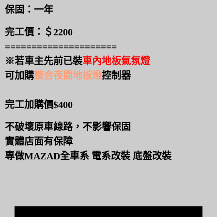
保固：一年
完工價：＄2200
=====================
※若車主先前已裝
車內地板氣氛燈
可加購
整合夜間地板燈
控制器
完工加購價$400
不破壞原車線路，不影響保固
實體店面有保障
專做MAZAD全車系 電系改裝 底盤改裝