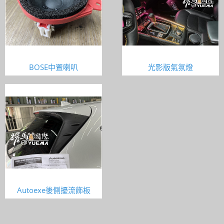
BOSE中置喇叭
光影版氣氛燈
Autoexe後側擾流飾板