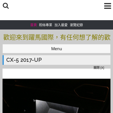
首頁
粉絲專業
加入最愛
瀏覽紀錄
歡迎來到躍馬國際，有任何想了解的歡
迎加入＠官方帳號：＠tof5459i 聯繫電
Menu
話0925166083
CX-5 2017-UP
歡迎來到躍馬國際，有任何想了解的歡
關閉 [X]
迎加入＠官方帳號：＠tof5459i 聯繫電
話0925166083