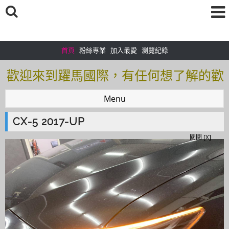
首頁
粉絲專業
加入最愛
瀏覽紀錄
歡迎來到躍馬國際，有任何想了解的歡
迎加入＠官方帳號：＠tof5459i 聯繫電
Menu
話0925166083
CX-5 2017-UP
歡迎來到躍馬國際，有任何想了解的歡
關閉 [X]
迎加入＠官方帳號：＠tof5459i 聯繫電
話0925166083