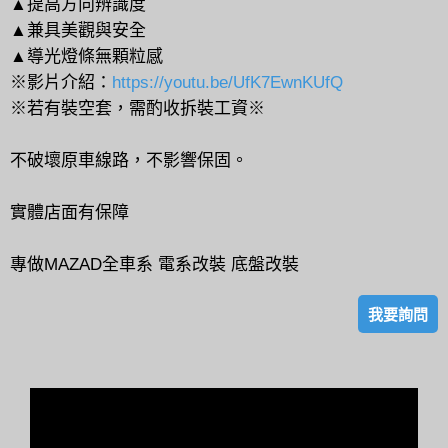
▲
提高方向辨識度
▲
兼具美觀與安全
▲
導光燈條無顆粒感
※影片介紹：
https://youtu.be/UfK7EwnKUfQ
※若有裝空套，需酌收拆裝工資※
不破壞原車線路，不影響保固。
實體店面有保障
專做MAZAD全車系 電系改裝 底盤改裝
我要詢問