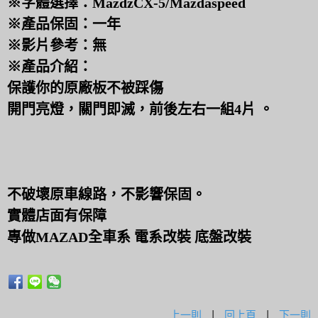
※字體選擇：MazdzCX-5/Mazdaspeed
※產品保固：一年
※影片參考：無
※產品介紹：
保護你的原廠板不被踩傷
開門亮燈，關門即滅，前後左右一組4片 。
不破壞原車線路，不影響保固。
實體店面有保障
專做MAZAD全車系 電系改裝 底盤改裝
上一則
|
回上頁
|
下一則