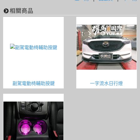
相關商品
副駕電動椅輔助按鍵
一字流水日行燈