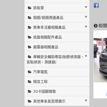
排氣管
鋁圈/鋁圈周邊產品
相
煞車多活塞相關產品
底盤相關配件產品
避震器相關產品
車輛安全輔助專區(胎壓偵測器、
盲點偵測、測速器)
汽車電瓶
隔音工程
3D卡固腳踏墊
其他車系氣氛燈展示