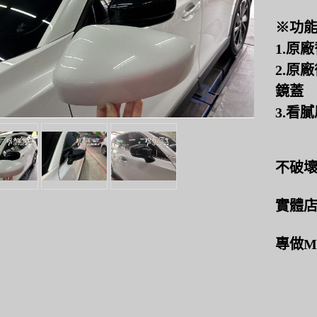
※功
1.原
2.原
鏡蓋
3.看
不破
實體
專做M