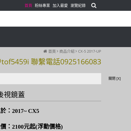
首頁
粉絲專業
加入最愛
瀏覽紀錄
首頁
商品介紹
CX-5 2017-UP
59i 聯繫電話0925166083
59i 聯繫電話0925166083
關閉 [X]
後視鏡蓋
：2017~ CX5
價：2100元起(浮動價格)