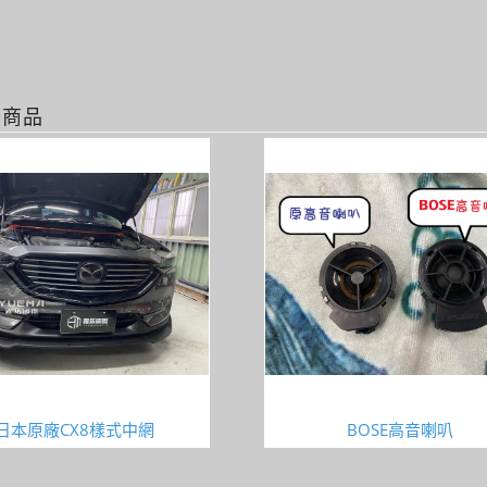
關商品
日本原廠CX8樣式中網
BOSE高音喇叭