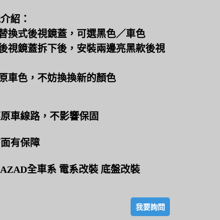
能介紹：
廠替換式後視鏡蓋，可選黑色／車色
廠後視鏡蓋拆下後，安裝兩邊亮黑款後視
膩原車色，不妨換換新的顏色
壞原車線路，不影響保固
店面有保障
AZAD全車系 電系改裝 底盤改裝
我要詢問