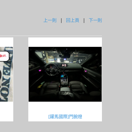
上一則
|
回上頁
|
下一則
[躍馬國際]門腕燈