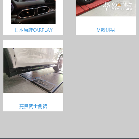
日本原廠CARPLAY
M款側裙
亮黑武士側裙