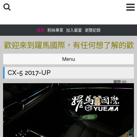
首頁
粉絲專業
加入最愛
瀏覽紀錄
歡迎來到躍馬國際，有任何想了解的歡
迎加入＠官方帳號：＠tof5459i 聯繫電
Menu
話0925166083
CX-5 2017-UP
歡迎來到躍馬國際，有任何想了解的歡
關閉 [X]
迎加入＠官方帳號：＠tof5459i 聯繫電
話0925166083