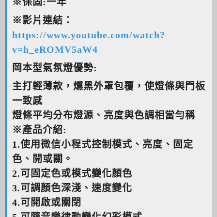
※保固:一年
※影片連結：
https://www.youtube.com/watch?
v=h_eROMV5aW4
岡本型氣氛燈優勢:
主打輕薄款，燻黑外罩包覆，使燈條與門板
一致感
燈條平均分布燈源、亮度與色調相當勻稱
※產品介紹:
1.使用微信小程式控制模式、亮度、固定
色、開或關。
2.可固定色或模式變化顏色
3.可調顏色深淺、速度變化
4.可開啟或關閉