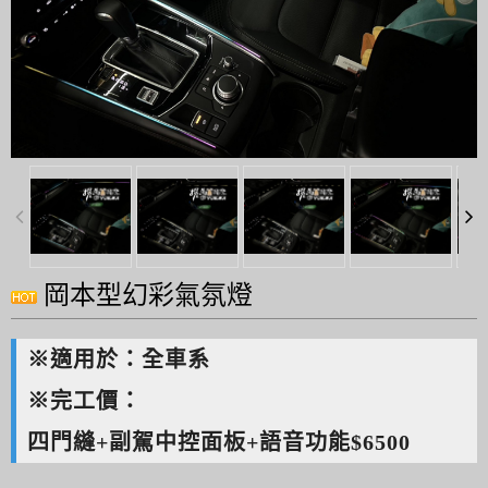
岡本型幻彩氣氛燈
※適用於：全車系
※完工價：
四門縫+副駕中控面板+語音功能$6500