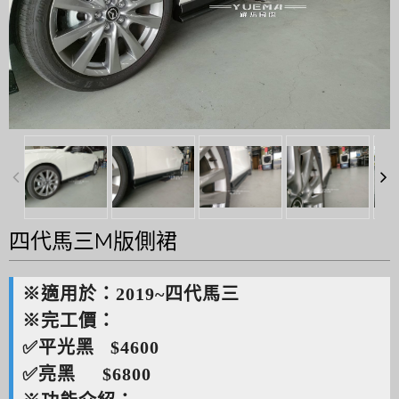
四代馬三M版側裙
※適用於：2019~四代馬三
※完工價：
✅平光黑 $4600
✅亮黑 $6800