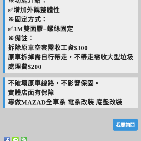
※功能介紹：
✅增加外觀整體性
※固定方式：
✅3M雙面膠+螺絲固定
※備註：
拆除原車空套需收工資$300
原車拆掉需自行帶走，不帶走需收大型垃圾
處理費$200
不破壞原車線路，不影響保固。
實體店面有保障
專做MAZAD全車系 電系改裝 底盤改裝
我要詢問