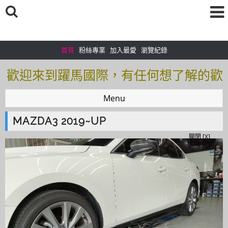
首頁
粉絲專業
加入最愛
瀏覽紀錄
歡迎來到躍馬國際，有任何想了解的歡
迎加入＠官方帳號：＠tof5459i 聯繫電
Menu
話0925166083
MAZDA3 2019~UP
歡迎來到躍馬國際，有任何想了解的歡
關閉 [X]
迎加入＠官方帳號：＠tof5459i 聯繫電
話0925166083