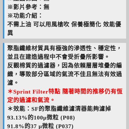
※影片參考：無
※功能介紹：
不需上油 可以用風槍吹 保養極簡化 效能優
異
聚脂纖維材質具有極強的滲透性、穩定性，
並且在建造過程中不會受折疊所影響。
反觀棉質的過濾器，因為依賴層層堆疊的編
織，導致部分區域的氣流不佳且無法有效過
濾。
＊Sprint Filter特點 隨著時間的推移仍有恆
定的過濾和氣流。
＊效能：SF的聚脂纖維濾清器能夠濾掉
93.13%的100μ微粒 (P08)
91.8%的37 μ微粒 (P037)