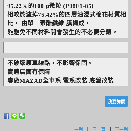
95.22%的100 μ微粒 (P08F1-85)
相較於濾掉76.42%的四層油浸式棉花材質相
比， ​由單一聚酯纖維 膜構成，
能避免不同材料間會發生的不必要分離。
不破壞原車線路，不影響保固。
實體店面有保障
專做MAZAD全車系 電系改裝 底盤改裝
我要詢問
上一則
|
回上頁
|
下一則