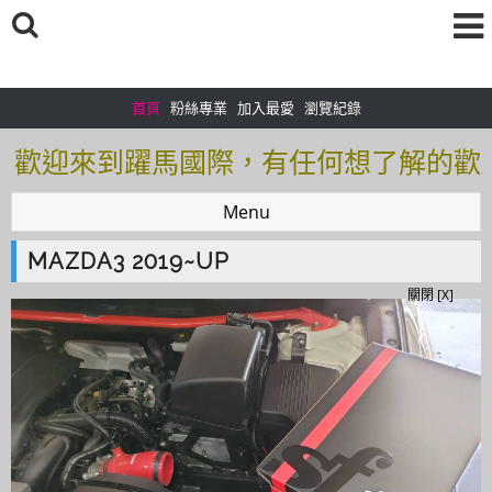
首頁
粉絲專業
加入最愛
瀏覽紀錄
歡迎來到躍馬國際，有任何想了解的歡
迎加入＠官方帳號：＠tof5459i 聯繫電
Menu
話0925166083
MAZDA3 2019~UP
歡迎來到躍馬國際，有任何想了解的歡
關閉 [X]
迎加入＠官方帳號：＠tof5459i 聯繫電
話0925166083