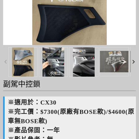
副駕中控鎖
※適用於：CX30
※完工價：$7300(原廠有BOSE款)/$4600(原
車無BOSE款)
※產品保固：一年