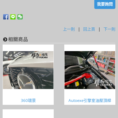
我要詢問
上一則
|
回上頁
|
下一則
相關商品
360環景
Autoexe引擎室油壓頂桿