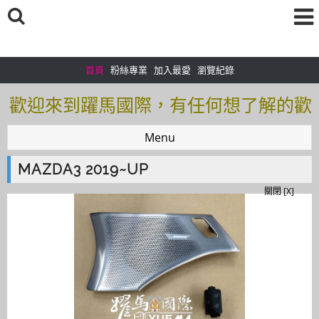
首頁
粉絲專業
加入最愛
瀏覽紀錄
歡迎來到躍馬國際，有任何想了解的歡
迎加入＠官方帳號：＠tof5459i 聯繫電
Menu
話0925166083
MAZDA3 2019~UP
歡迎來到躍馬國際，有任何想了解的歡
關閉 [X]
迎加入＠官方帳號：＠tof5459i 聯繫電
話0925166083