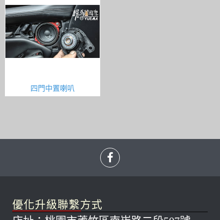
四門中置喇叭
優化升級聯繫方式