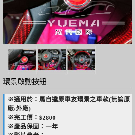
環景啟動按鈕
※適用於：馬自達原車友環景之車款(無論原
廠/外廠)
※完工價：$2800
※產品保固：一年