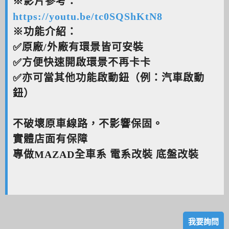
※影片參考：
https://youtu.be/tc0SQShKtN8
※功能介紹：
✅原廠/外廠有環景皆可安裝
✅方便快速開啟環景不再卡卡
✅亦可當其他功能啟動鈕（例：汽車啟動
鈕）
不破壞原車線路，不影響保固。
實體店面有保障
專做MAZAD全車系 電系改裝 底盤改裝
我要詢問