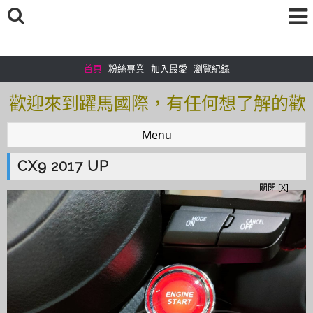
首頁
粉絲專業
加入最愛
瀏覽紀錄
歡迎來到躍馬國際，有任何想了解的歡
迎加入＠官方帳號：＠tof5459i 聯繫電
Menu
話0925166083
CX9 2017 UP
歡迎來到躍馬國際，有任何想了解的歡
關閉 [X]
迎加入＠官方帳號：＠tof5459i 聯繫電
話0925166083