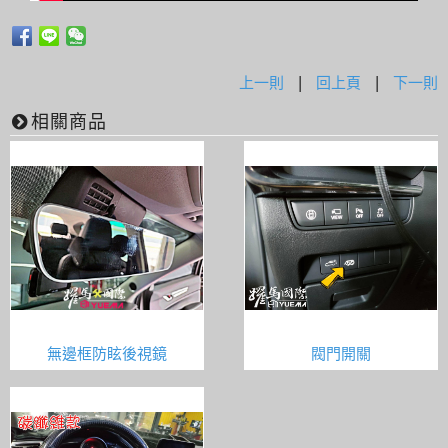
上一則
|
回上頁
|
下一則
相關商品
無邊框防眩後視鏡
閥門開關