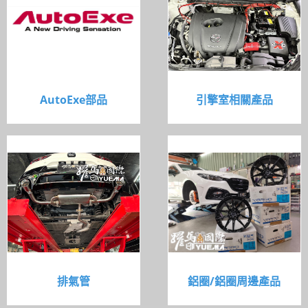
AutoExe部品
引擎室相關產品
排氣管
鋁圈/鋁圈周邊產品