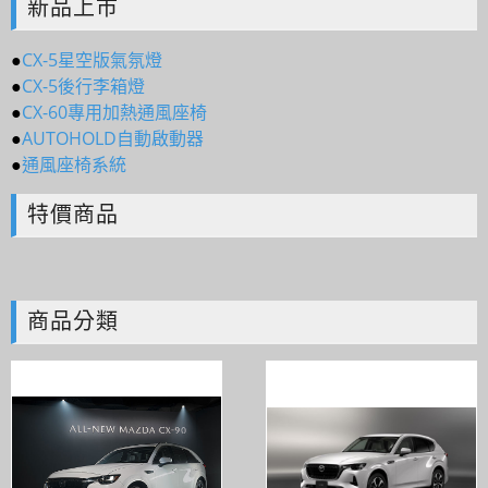
迎加入＠官方帳號：＠tof5459i 聯繫電
新品上市
話0925166083
●
CX-5星空版氣氛燈
歡迎來到躍馬國際，有任何想了解的歡
●
CX-5後行李箱燈
迎加入＠官方帳號：＠tof5459i 聯繫電
●
CX-60專用加熱通風座椅
●
AUTOHOLD自動啟動器
話0925166083
●
通風座椅系統
特價商品
商品分類