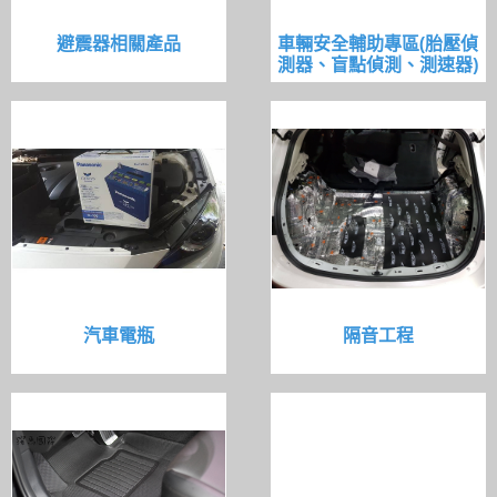
避震器相關產品
車輛安全輔助專區(胎壓偵
測器、盲點偵測、測速器)
汽車電瓶
隔音工程