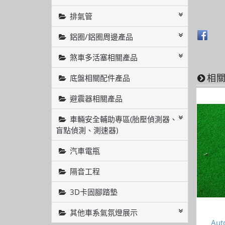
排氣管
鋁圈/鋁圈周邊產品
煞車多活塞相關產品
底盤相關配件產品
相
避震器相關產品
車輛安全輔助專區(胎壓偵測器、
盲點偵測、測速器)
汽車電瓶
隔音工程
3D卡固腳踏墊
其他車系氣氛燈展示
Au