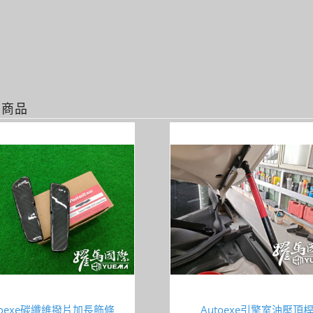
關商品
toexe碳纖維撥片加長飾條
Autoexe引擎室油壓頂