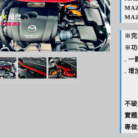
MAZ
MAZ
※完
※功
. 
. 
不破
實體
專做