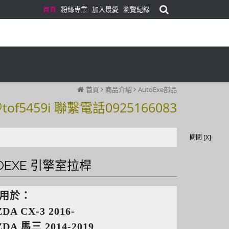
首頁
粉絲專業
加入最愛
瀏覽紀錄
首頁
商品介紹
AutoExe部品
59i 聯繫電話0925166083
59i 聯繫電話0925166083
關閉 [X]
OEXE 引擎室拉桿
用於：
DA CX-3 2016-
DA 馬三 2014-2019