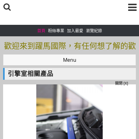
首頁
粉絲專業
加入最愛
瀏覽紀錄
歡迎來到躍馬國際，有任何想了解的歡
迎加入＠官方帳號：＠tof5459i 聯繫電
Menu
話0925166083
引擎室相關產品
歡迎來到躍馬國際，有任何想了解的歡
關閉 [X]
迎加入＠官方帳號：＠tof5459i 聯繫電
話0925166083