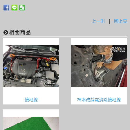
上一則
|
回上頁
相關商品
接地線
柿本改靜電消除接地線