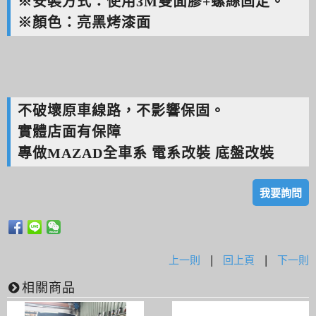
※安裝方式：使用3M雙面膠+螺絲固定。
※顏色：亮黑烤漆面
不破壞原車線路，不影響保固。
實體店面有保障
專做MAZAD全車系 電系改裝 底盤改裝
我要詢問
上一則
|
回上頁
|
下一則
相關商品