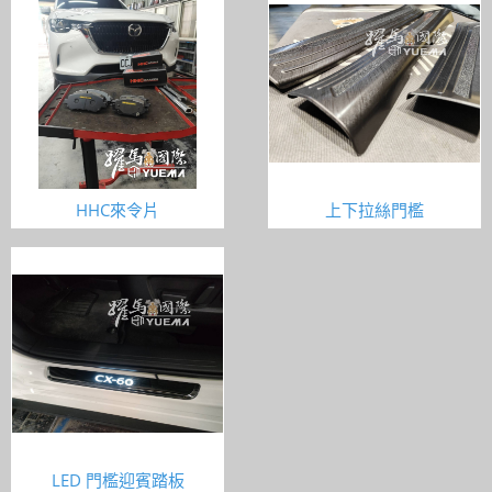
HHC來令片
上下拉絲門檻
LED 門檻迎賓踏板