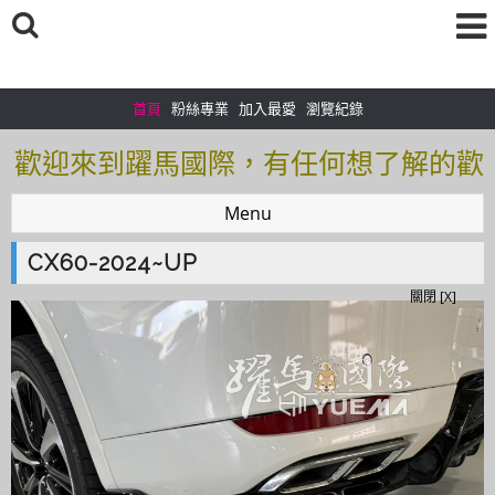
首頁
粉絲專業
加入最愛
瀏覽紀錄
歡迎來到躍馬國際，有任何想了解的歡
迎加入＠官方帳號：＠tof5459i 聯繫電
Menu
話0925166083
CX60-2024~UP
歡迎來到躍馬國際，有任何想了解的歡
關閉 [X]
迎加入＠官方帳號：＠tof5459i 聯繫電
話0925166083