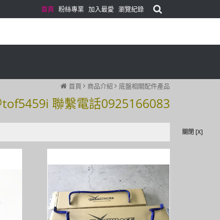
首頁
粉絲專業
加入最愛
瀏覽紀錄
首頁
商品介紹
底盤相關配件產品
59i 聯繫電話0925166083
59i 聯繫電話0925166083
關閉 [X]