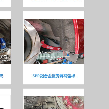
架
SPR鋁合金拖曳臂補強桿