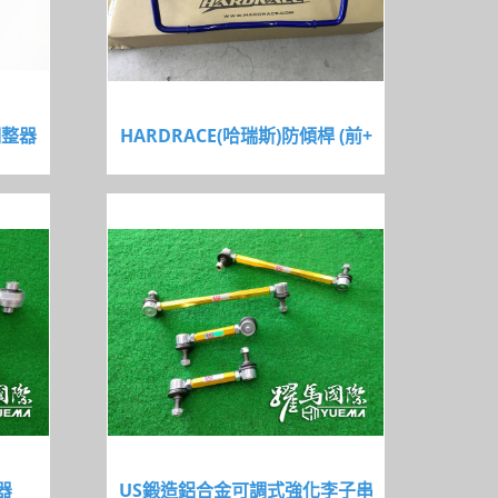
調整器
HARDRACE(哈瑞斯)防傾桿 (前+
器
US鍛造鋁合金可調式強化李子串