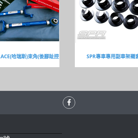
RACE(哈瑞斯)束角(後腳趾控
SPR專車專用副車架襯