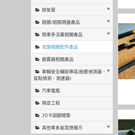
排氣管
鋁圈/鋁圈周邊產品
煞車多活塞相關產品
底盤相關配件產品
避震器相關產品
車輛安全輔助專區(胎壓偵測器、
盲點偵測、測速器)
汽車電瓶
隔音工程
3D卡固腳踏墊
其他車系氣氛燈展示