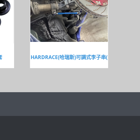
套
HARDRACE(哈瑞斯)可調式李子串(