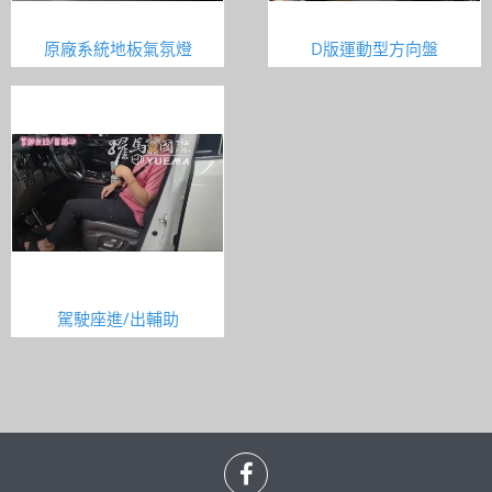
原廠系統地板氣氛燈
D版運動型方向盤
駕駛座進/出輔助