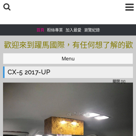
首頁
粉絲專業
加入最愛
瀏覽紀錄
歡迎來到躍馬國際，有任何想了解的歡
迎加入＠官方帳號：＠tof5459i 聯繫電
Menu
話0925166083
CX-5 2017-UP
歡迎來到躍馬國際，有任何想了解的歡
關閉 [X]
迎加入＠官方帳號：＠tof5459i 聯繫電
話0925166083