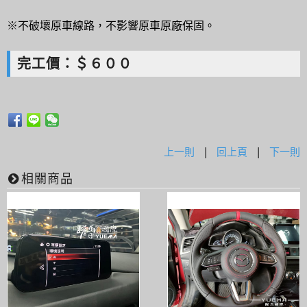
※不破壞原車線路，不影響原車原廠保固。
完工價：＄６００
上一則
|
回上頁
|
下一則
相關商品